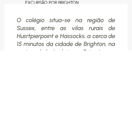
AULAS DE INGLÊS
O colégio situa-se na região de
Sussex, entre as vilas rurais de
Husrtpierpoint e Hassocks, a cerca de
15 minutos da cidade de Brighton, na
costa sul de Inglaterra. Esta é uma
vibrante e jovem cidade
caracterizada por uma vida boémia
e uma atmosfera multicultural. Para
além das praias, história e cultura
oferece inúmeras áreas de comércio
e lazer. Com fáceis ligações
rodoviárias, o colégio fica a curta
distância dos principais aeroportos e
a hora e meia do centro de Londres.