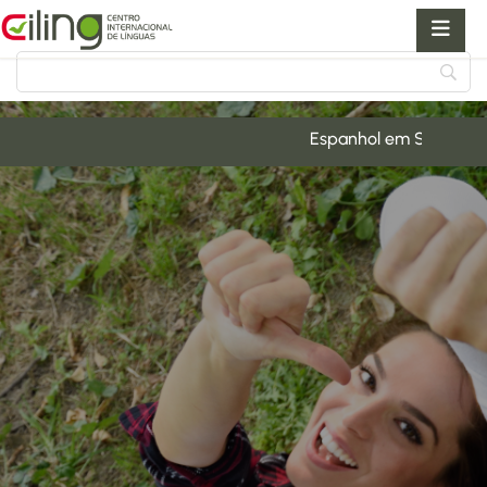
Skip
to
content
Espanhol em Salamanca