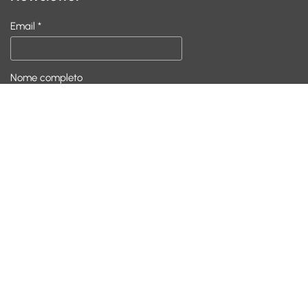
Email *
Nome completo
Política de privacidade
Condições Gerais
Política de Sustentabilidade
Contactos
info@ciling.pt